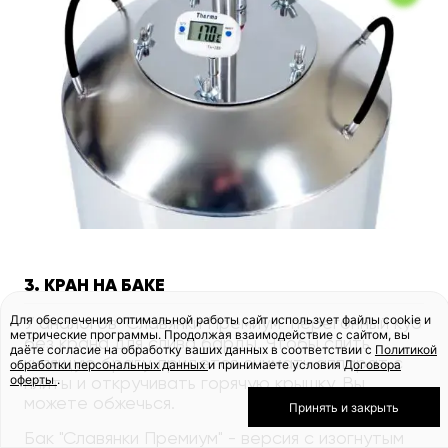
3. КРАН НА БАКЕ
Для обеспечения оптимальной работы сайт использует файлы cookie и
У аналогов "Славянки Премиум" перегонный куб
метрические программы. Продолжая взаимодействие с сайтом, вы
без крана для слива барды. Чтобы слить
даёте согласие на обработку ваших данных в соответствии с
Политикой
кипящую брагу, придется снимать аппарат с
обработки персональных данных
и принимаете условия
Договора
оферты
.
плиты и откручивать горячую крышку. Вы
можете обжечься.
Принять и закрыть
Бак "Славянки Премиум" - версия с изогнутым