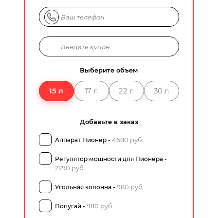
Выберите объем
15 л
17 л
22 л
30 л
Добавьте в заказ
4680 руб.
Аппарат Пионер -
Регулятор мощности для Пионера -
2290 руб.
980 руб.
Угольная колонна -
980 руб.
Попугай -